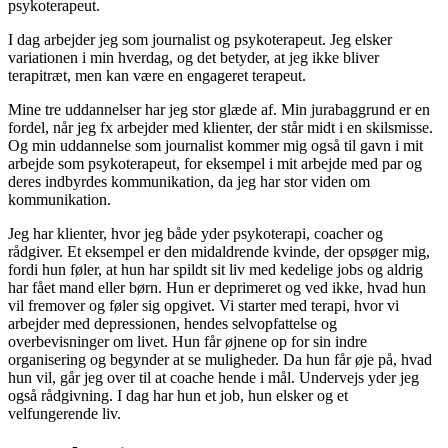
psykoterapeut.
I dag arbejder jeg som journalist og psykoterapeut. Jeg elsker
variationen i min hverdag, og det betyder, at jeg ikke bliver
terapitræt, men kan være en engageret terapeut.
Mine tre uddannelser har jeg stor glæde af. Min jurabaggrund er en
fordel, når jeg fx arbejder med klienter, der står midt i en skilsmisse.
Og min uddannelse som journalist kommer mig også til gavn i mit
arbejde som psykoterapeut, for eksempel i mit arbejde med par og
deres indbyrdes kommunikation, da jeg har stor viden om
kommunikation.
Jeg har klienter, hvor jeg både yder psykoterapi, coacher og
rådgiver. Et eksempel er den midaldrende kvinde, der opsøger mig,
fordi hun føler, at hun har spildt sit liv med kedelige jobs og aldrig
har fået mand eller børn. Hun er deprimeret og ved ikke, hvad hun
vil fremover og føler sig opgivet. Vi starter med terapi, hvor vi
arbejder med depressionen, hendes selvopfattelse og
overbevisninger om livet. Hun får øjnene op for sin indre
organisering og begynder at se muligheder. Da hun får øje på, hvad
hun vil, går jeg over til at coache hende i mål. Undervejs yder jeg
også rådgivning. I dag har hun et job, hun elsker og et
velfungerende liv.