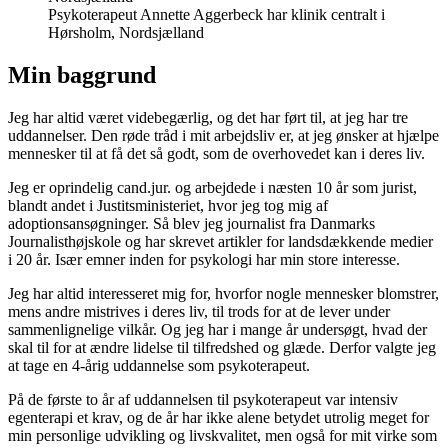
Psykoterapeut Annette Aggerbeck har klinik centralt i
Hørsholm, Nordsjælland
Min baggrund
Jeg har altid været videbegærlig, og det har ført til, at jeg har tre
uddannelser. Den røde tråd i mit arbejdsliv er, at jeg ønsker at hjælpe
mennesker til at få det så godt, som de overhovedet kan i deres liv.
Jeg er oprindelig cand.jur. og arbejdede i næsten 10 år som jurist,
blandt andet i Justitsministeriet, hvor jeg tog mig af
adoptionsansøgninger. Så blev jeg journalist fra Danmarks
Journalisthøjskole og har skrevet artikler for landsdækkende medier
i 20 år. Især emner inden for psykologi har min store interesse.
Jeg har altid interesseret mig for, hvorfor nogle mennesker blomstrer,
mens andre mistrives i deres liv, til trods for at de lever under
sammenlignelige vilkår. Og jeg har i mange år undersøgt, hvad der
skal til for at ændre lidelse til tilfredshed og glæde. Derfor valgte jeg
at tage en 4-årig uddannelse som psykoterapeut.
På de første to år af uddannelsen til psykoterapeut var intensiv
egenterapi et krav, og de år har ikke alene betydet utrolig meget for
min personlige udvikling og livskvalitet, men også for mit virke som