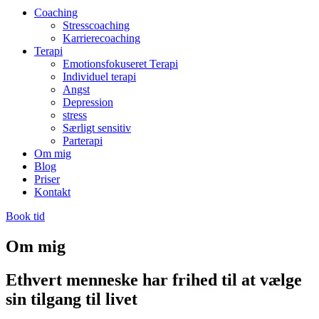
Coaching
Stresscoaching
Karrierecoaching
Terapi
Emotionsfokuseret Terapi
Individuel terapi
Angst
Depression
stress
Særligt sensitiv
Parterapi
Om mig
Blog
Priser
Kontakt
Book tid
Om mig
Ethvert menneske har frihed til at vælge
sin tilgang til livet