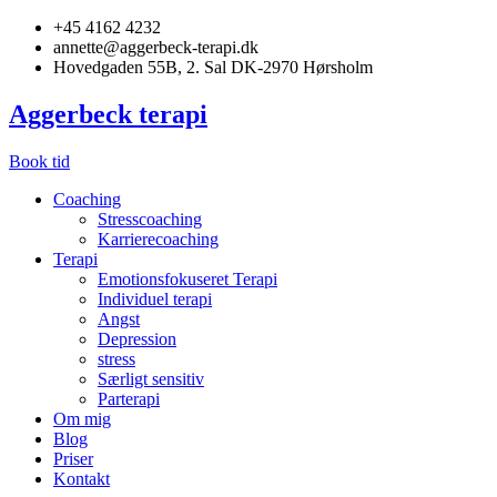
+45 4162 4232
annette@aggerbeck-terapi.dk
Hovedgaden 55B, 2. Sal DK-2970 Hørsholm
Aggerbeck terapi
Book tid
Coaching
Stresscoaching
Karrierecoaching
Terapi
Emotionsfokuseret Terapi
Individuel terapi
Angst
Depression
stress
Særligt sensitiv
Parterapi
Om mig
Blog
Priser
Kontakt