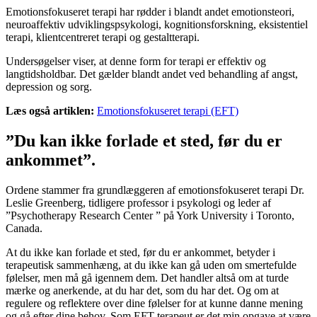
Emotionsfokuseret terapi har rødder i blandt andet emotionsteori,
neuroaffektiv udviklingspsykologi, kognitionsforskning, eksistentiel
terapi, klientcentreret terapi og gestaltterapi.
​Undersøgelser viser, at denne form for terapi er effektiv og
langtidsholdbar. Det gælder blandt andet ved behandling af angst,
depression og sorg.
Læs også artiklen:
Emotionsfokuseret terapi (EFT)
”Du kan ikke forlade et sted, før du er
ankommet”.
Ordene stammer fra grundlæggeren af emotionsfokuseret terapi Dr.
Leslie Greenberg, tidligere professor i psykologi og leder af
”Psychotherapy Research Center ” på York University i Toronto,
Canada.
At du ikke kan forlade et sted, før du er ankommet, betyder i
terapeutisk sammenhæng, at du ikke kan gå uden om smertefulde
følelser, men må gå igennem dem. Det handler altså om at turde
mærke og anerkende, at du har det, som du har det. Og om at
regulere og reflektere over dine følelser for at kunne danne mening
og gå efter dine behov. Som EFT-terapeut er det min opgave at være