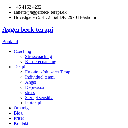
+45 4162 4232
annette@aggerbeck-terapi.dk
Hovedgaden 55B, 2. Sal DK-2970 Hørsholm
Aggerbeck terapi
Book tid
Coaching
Stresscoaching
Karrierecoaching
Terapi
Emotionsfokuseret Terapi
Individuel terapi
Angst
Depression
stress
Særligt sensitiv
Parterapi
Om mig
Blog
Priser
Kontakt