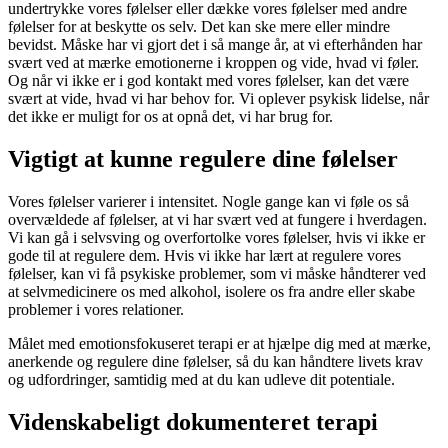
undertrykke vores følelser eller dække vores følelser med andre
følelser for at beskytte os selv. Det kan ske mere eller mindre
bevidst. Måske har vi gjort det i så mange år, at vi efterhånden har
svært ved at mærke emotionerne i kroppen og vide, hvad vi føler.
Og når vi ikke er i god kontakt med vores følelser, kan det være
svært at vide, hvad vi har behov for. Vi oplever psykisk lidelse, når
det ikke er muligt for os at opnå det, vi har brug for.
Vigtigt at kunne regulere dine følelser
Vores følelser varierer i intensitet. Nogle gange kan vi føle os så
overvældede af følelser, at vi har svært ved at fungere i hverdagen.
Vi kan gå i selvsving og overfortolke vores følelser, hvis vi ikke er
gode til at regulere dem. Hvis vi ikke har lært at regulere vores
følelser, kan vi få psykiske problemer, som vi måske håndterer ved
at selvmedicinere os med alkohol, isolere os fra andre eller skabe
problemer i vores relationer.
Målet med emotionsfokuseret terapi er at hjælpe dig med at mærke,
anerkende og regulere dine følelser, så du kan håndtere livets krav
og udfordringer, samtidig med at du kan udleve dit potentiale.
Videnskabeligt dokumenteret terapi