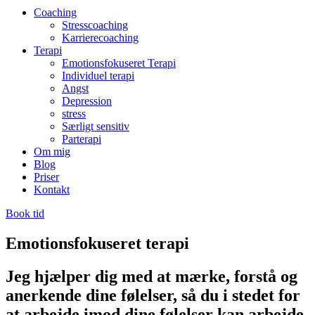
Coaching
Stresscoaching
Karrierecoaching
Terapi
Emotionsfokuseret Terapi
Individuel terapi
Angst
Depression
stress
Særligt sensitiv
Parterapi
Om mig
Blog
Priser
Kontakt
Book tid
Emotionsfokuseret terapi
Jeg hjælper dig med at mærke, forstå og
anerkende dine følelser, så du i stedet for
at arbejde imod dine følelser kan arbejde